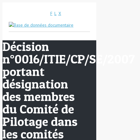
F
L
X
Décision
n°0016/ITIE/CP/SE/2007
portant
désignation
des membres
du Comité de
Pilotage dans
les comités