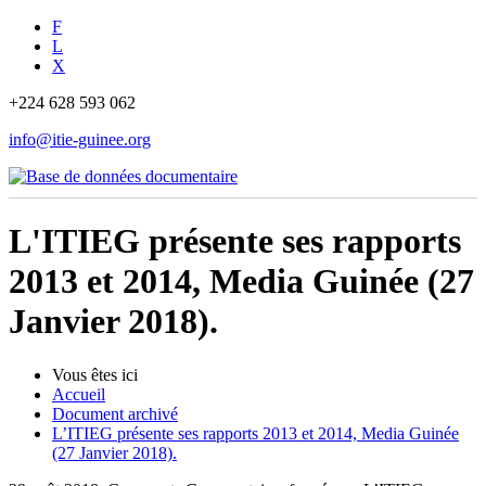
F
L
X
+224 628 593 062
info@itie-guinee.org
L'ITIEG présente ses rapports
2013 et 2014, Media Guinée (27
Janvier 2018).
Vous êtes ici
Accueil
Document archivé
L’ITIEG présente ses rapports 2013 et 2014, Media Guinée
(27 Janvier 2018).