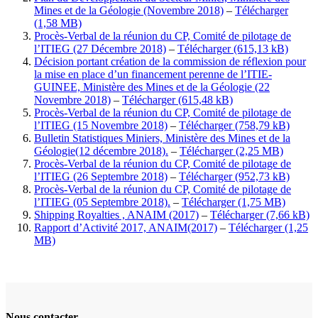
Mines et de la Géologie (Novembre 2018)
–
Télécharger
Procès-Verbal de la réunion du CP, Comité de pilotage de
l’ITIEG (27 Décembre 2018)
–
Télécharger
Décision portant création de la commission de réflexion pour
la mise en place d’un financement perenne de l’ITIE-
GUINEE, Ministère des Mines et de la Géologie (22
Novembre 2018)
–
Télécharger
Procès-Verbal de la réunion du CP, Comité de pilotage de
l’ITIEG (15 Novembre 2018)
–
Télécharger
Bulletin Statistiques Miniers, Ministère des Mines et de la
Géologie(12 décembre 2018).
–
Télécharger
Procès-Verbal de la réunion du CP, Comité de pilotage de
l’ITIEG (26 Septembre 2018)
–
Télécharger
Procès-Verbal de la réunion du CP, Comité de pilotage de
l’ITIEG (05 Septembre 2018).
–
Télécharger
Shipping Royalties , ANAIM (2017)
–
Télécharger
Rapport d’Activité 2017, ANAIM(2017)
–
Télécharger
Nous contacter