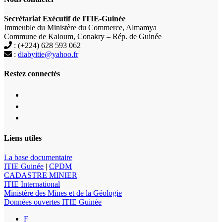
Secrétariat Exécutif de ITIE-Guinée
Immeuble du Ministère du Commerce, Almamya
Commune de Kaloum, Conakry – Rép. de Guinée
: (+224) 628 593 062
:
diabyitie@yahoo.fr
Restez connectés
Liens utiles
La base documentaire
ITIE Guinée
|
CPDM
CADASTRE MINIER
ITIE International
Ministère des Mines et de la Géologie
Données ouvertes ITIE Guinée
F