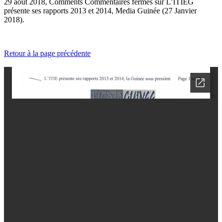
29 août 2018, Comments
Commentaires fermés
sur L’ITIEG
présente ses rapports 2013 et 2014, Media Guinée (27 Janvier
2018).
Retour à la page précédente