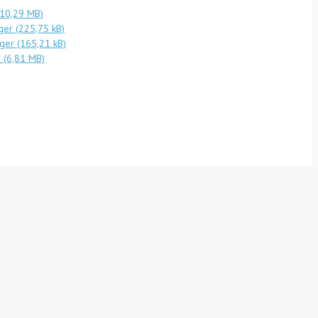
ger
rger
r