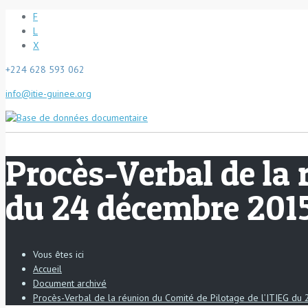
F
L
X
+224 628 593 062
info@itie-guinee.org
Procès-Verbal de la 
du 24 décembre 2015
Vous êtes ici
Accueil
Document archivé
Procès-Verbal de la réunion du Comité de Pilotage de l’ITIEG d