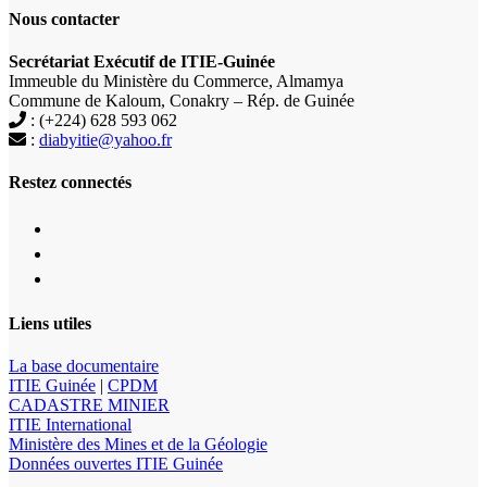
Nous contacter
Secrétariat Exécutif de ITIE-Guinée
Immeuble du Ministère du Commerce, Almamya
Commune de Kaloum, Conakry – Rép. de Guinée
: (+224) 628 593 062
:
diabyitie@yahoo.fr
Restez connectés
Liens utiles
La base documentaire
ITIE Guinée
|
CPDM
CADASTRE MINIER
ITIE International
Ministère des Mines et de la Géologie
Données ouvertes ITIE Guinée