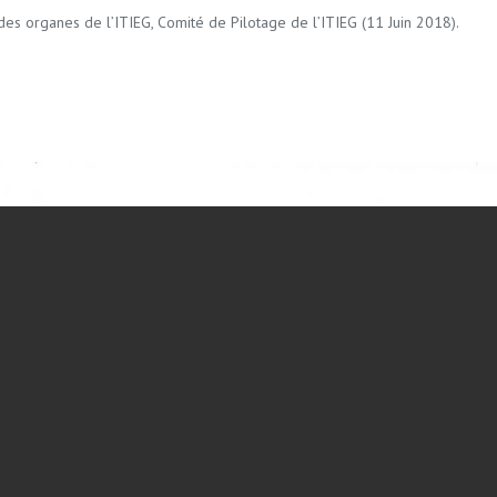
des organes de l’ITIEG, Comité de Pilotage de l’ITIEG (11 Juin 2018).