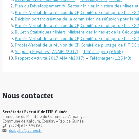
Plan du Développement du Secteur Minier, Ministère des Mines e
Procès-Verbal de la réunion du CP, Comité de pilotage de l’ITIE
Décision portant création de la commission de réflexion pour la 
Procès-Verbal de la réunion du CP, Comité de pilotage de l’ITIE
Bulletin Statistiques Miniers, Ministère des Mines et de la Géolo
Procès-Verbal de la réunion du CP, Comité de pilotage de l’ITIE
Procès-Verbal de la réunion du CP, Comité de pilotage de l’ITIEG
Shipping Royalties , ANAIM (2017)
–
Télécharger
Rapport d’Activité 2017, ANAIM(2017)
–
Télécharger
Nous contacter
Secrétariat Exécutif de ITIE-Guinée
Immeuble du Ministère du Commerce, Almamya
Commune de Kaloum, Conakry – Rép. de Guinée
: (+224) 628 593 062
:
diabyitie@yahoo.fr