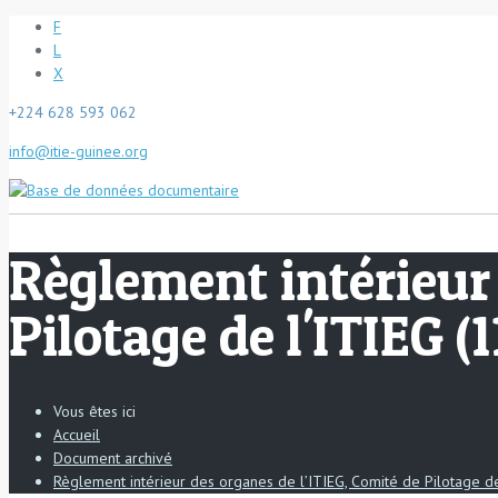
F
L
X
+224 628 593 062
info@itie-guinee.org
Règlement intérieur 
Pilotage de l'ITIEG (1
Vous êtes ici
Accueil
Document archivé
Règlement intérieur des organes de l’ITIEG, Comité de Pilotage de