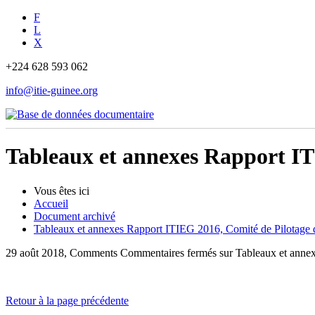
F
L
X
+224 628 593 062
info@itie-guinee.org
Tableaux et annexes Rapport ITI
Vous êtes ici
Accueil
Document archivé
Tableaux et annexes Rapport ITIEG 2016, Comité de Pilotage d
29 août 2018, Comments
Commentaires fermés
sur Tableaux et annex
Retour à la page précédente