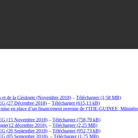
s et de la Géologie (Novembre 2018)
–
Télécharger
TIEG (27 Décembre 2018)
–
Télécharger
 la mise en place d’un financement perenne de l’ITIE-GUINEE, Ministè
ITIEG (15 Novembre 2018)
–
Télécharger
ologie(12 décembre 2018).
–
Télécharger
TIEG (26 Septembre 2018)
–
Télécharger
TIEG (05 Septembre 2018).
–
Télécharger