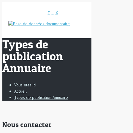
F
L
X
Types de
publication
Annuaire
Vous êtes ici
Accueil
Types de publication Annuaire
Nous contacter