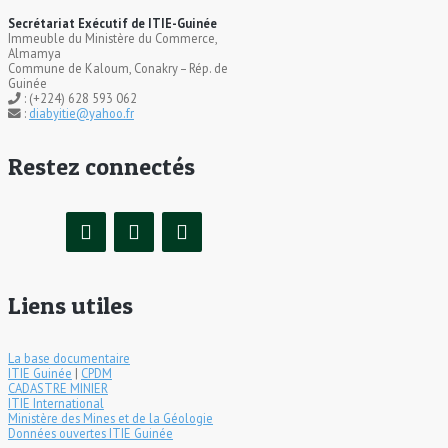
Secrétariat Exécutif de ITIE-Guinée
Immeuble du Ministère du Commerce,
Almamya
Commune de Kaloum, Conakry – Rép. de
Guinée
: (+224) 628 593 062
:
diabyitie@yahoo.fr
Restez connectés
Liens utiles
La base documentaire
ITIE Guinée
|
CPDM
CADASTRE MINIER
ITIE International
Ministère des Mines et de la Géologie
Données ouvertes ITIE Guinée