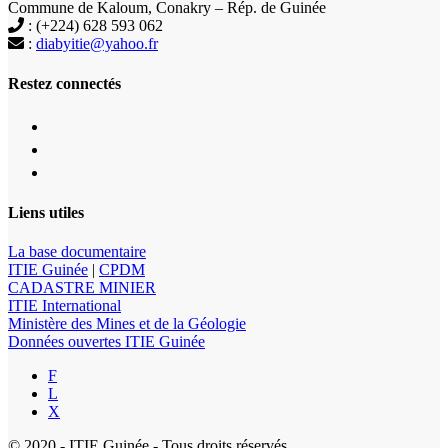
Commune de Kaloum, Conakry – Rép. de Guinée
: (+224) 628 593 062
:
diabyitie@yahoo.fr
Restez connectés
Liens utiles
La base documentaire
ITIE Guinée
|
CPDM
CADASTRE MINIER
ITIE International
Ministère des Mines et de la Géologie
Données ouvertes ITIE Guinée
F
L
X
© 2020 - ITIE Guinée - Tous droits réservés