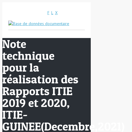
F
L
X
Note
technique
pour la
réalisation des
Rapports ITIE
2019 et 2020,
ITIE-
GUINEE(Decembre,2021)