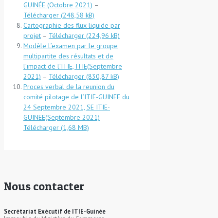
GUINÉE (Octobre 2021)
–
Télécharger
Cartographie des flux liquide par
projet
–
Télécharger
Modèle L’examen par le groupe
multipartite des résultats et de
l’impact de l’ITIE, ITIE(Septembre
2021)
–
Télécharger
Proces verbal de la reunion du
comité pilotage de l’ITIE-GUINEE du
24 Septembre 2021, SE ITIE-
GUINEE(Septembre 2021)
–
Télécharger
Nous contacter
Secrétariat Exécutif de ITIE-Guinée