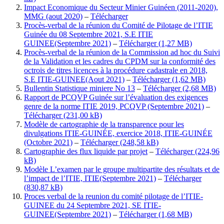
Impact Economique du Secteur Minier Guinéen (2011-2020),
MMG (aout 2020)
–
Télécharger
Procès-verbal de la réunion du Comité de Pilotage de l’ITIE
Guinée du 08 Septembre 2021, S.E ITIE
GUINEE(Septembre 2021)
–
Télécharger
Procès-verbal de la réunion de la Commission ad hoc du Suivi
de la Validation et les cadres du CPDM sur la conformité des
octrois de titres licences à la procédure cadastrale en 2018,
S.E ITIE-GUINEE(Aout 2021)
–
Télécharger
Bullentin Statistique miniere No 13
–
Télécharger
Rapport de PCQVP Guinée sur l’évaluation des exigences
genre de la norme ITIE 2019, PCQVP (Septembre 2021)
–
Télécharger
Modèle de cartographie de la transparence pour les
divulgations ITIE-GUINÉE, exercice 2018, ITIE-GUINÉE
(Octobre 2021)
–
Télécharger
Cartographie des flux liquide par projet
–
Télécharger
Modèle L’examen par le groupe multipartite des résultats et de
l’impact de l’ITIE, ITIE(Septembre 2021)
–
Télécharger
Proces verbal de la reunion du comité pilotage de l’ITIE-
GUINEE du 24 Septembre 2021, SE ITIE-
GUINEE(Septembre 2021)
–
Télécharger