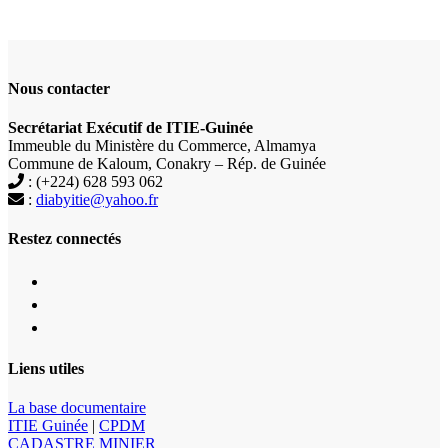
Nous contacter
Secrétariat Exécutif de ITIE-Guinée
Immeuble du Ministère du Commerce, Almamya
Commune de Kaloum, Conakry – Rép. de Guinée
: (+224) 628 593 062
:
diabyitie@yahoo.fr
Restez connectés
Liens utiles
La base documentaire
ITIE Guinée
|
CPDM
CADASTRE MINIER