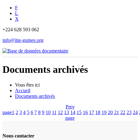
F
L
X
+224 628 593 062
info@itie-guinee.org
Documents archivés
Vous êtes ici
Accueil
Documents archivés
Prev
page
1
2
3
4
5
6
7
8
9
10
11
12
13
14
15
16
17
18
19
20
21
22
23
24
page
Nous contacter