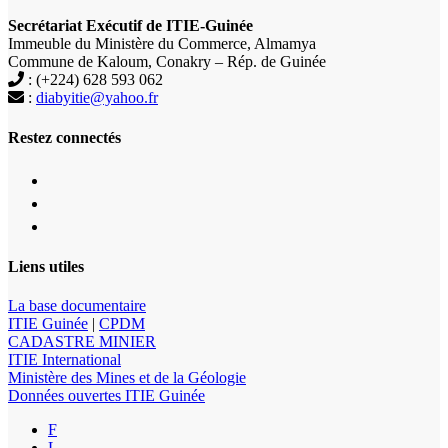
Secrétariat Exécutif de ITIE-Guinée
Immeuble du Ministère du Commerce, Almamya
Commune de Kaloum, Conakry – Rép. de Guinée
: (+224) 628 593 062
:
diabyitie@yahoo.fr
Restez connectés
Liens utiles
La base documentaire
ITIE Guinée
|
CPDM
CADASTRE MINIER
ITIE International
Ministère des Mines et de la Géologie
Données ouvertes ITIE Guinée
F
L