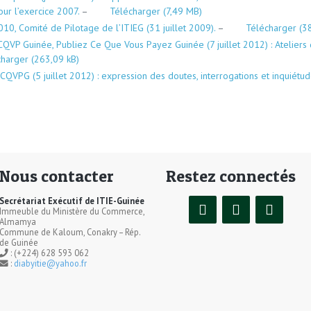
ur l’exercice 2007.
–
Télécharger
10, Comité de Pilotage de l’ITIEG (31 juillet 2009).
–
Télécharger
CQVP Guinée, Publiez Ce Que Vous Payez Guinée (7 juillet 2012) : Ateliers 
charger
CQVPG (5 juillet 2012) : expression des doutes, interrogations et inquiétu
Nous contacter
Restez connectés
Secrétariat Exécutif de ITIE-Guinée
Immeuble du Ministère du Commerce,
Almamya
Commune de Kaloum, Conakry – Rép.
de Guinée
: (+224) 628 593 062
:
diabyitie@yahoo.fr