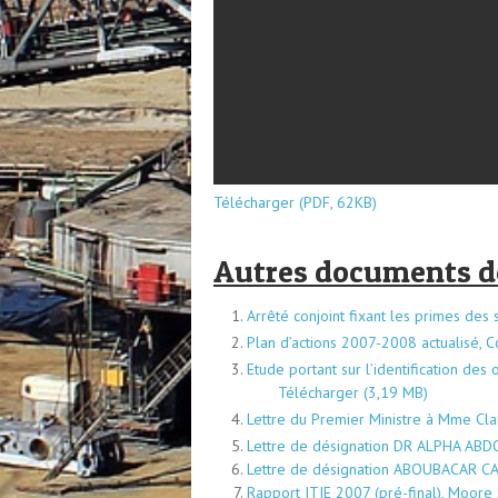
Télécharger (PDF, 62KB)
Autres documents de
Arrêté conjoint fixant les primes des
Plan d’actions 2007-2008 actualisé, 
Etude portant sur l’identification de
Télécharger
Lettre du Premier Ministre à Mme Cl
Lettre de désignation DR ALPHA AB
Lettre de désignation ABOUBACAR 
Rapport ITIE 2007 (pré-final), Moore S