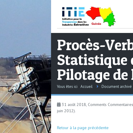
Procès-Verb
Statistique 
Pilotage de 
Vous êtes ici
Accueil
Document archivé
31 août 2018, Comments
Commentaires
juin 2012).
Retour à la page précédente