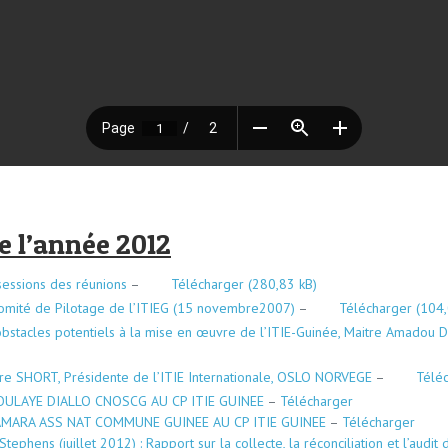
 l’année 2012
 sessions des réunions
–
Télécharger
Comité de Pilotage de l’ITIEG (15 novembre2007)
–
Télécharger
s obstacles potentiels à la mise en œuvre de l’ITIE-Guinée, Maitre Amadou D
are SHORT, Présidente de l’ITIE Internationale, OSLO NORVEGE
–
Télé
DOULAYE DIALLO CNOSCG AU CP ITIE GUINEE
–
Télécharger
CAMARA ASS NAT COMMUNE GUINEE AU CP ITIE GUINEE
–
Télécharger
tephens (juillet 2012) : Rapport sur la collecte, la réconciliation et l’audi