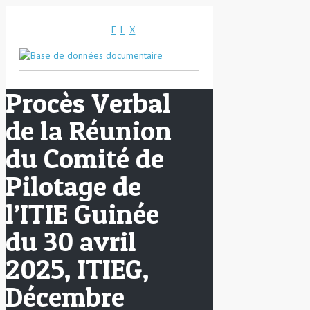
F
L
X
Procès Verbal
de la Réunion
du Comité de
Pilotage de
l’ITIE Guinée
du 30 avril
2025, ITIEG,
Décembre