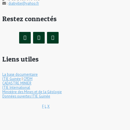
:
diabyitie@yahoo.fr
Restez connectés
Liens utiles
La base documentaire
ITIE Guinée
|
CPDM
CADASTRE MINIER
ITIE International
Ministère des Mines et de la Géologie
Données ouvertes ITIE Guinée
F
L
X