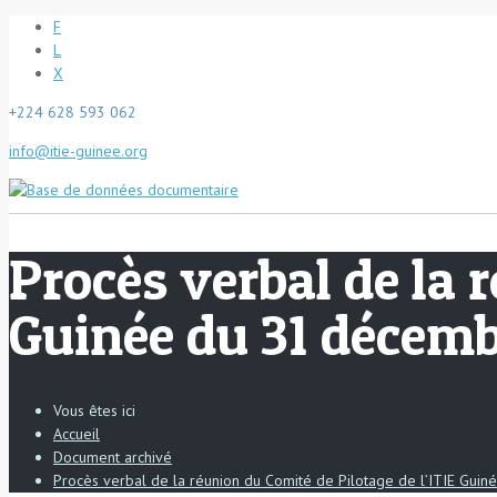
F
L
X
+224 628 593 062
info@itie-guinee.org
Procès verbal de la 
Guinée du 31 décemb
Vous êtes ici
Accueil
Document archivé
Procès verbal de la réunion du Comité de Pilotage de l’ITIE Guin