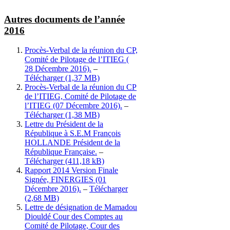
Autres documents de l’année
2016
Procès-Verbal de la réunion du CP,
Comité de Pilotage de l’ITIEG (
28 Décembre 2016).
–
Télécharger
Procès-Verbal de la réunion du CP
de l’ITIEG, Comité de Pilotage de
l’ITIEG (07 Décembre 2016).
–
Télécharger
Lettre du Président de la
République à S.E.M François
HOLLANDE Président de la
République Française.
–
Télécharger
Rapport 2014 Version Finale
Signée, FINERGIES (01
Décembre 2016).
–
Télécharger
Lettre de désignation de Mamadou
Diouldé Cour des Comptes au
Comité de Pilotage, Cour des