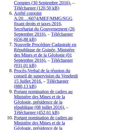
Comptes (30 Septembre 2016).
–
Télécharger
Arrêté conjoint
A/20…/6074/MEF/MMG/SGG
fixant droits et taxes 2016,
Secrétariat du Gouvernement (26
Septembre 2016).
–
Télécharger
Nouvelle Procédure Cadastrale en
République de Guinée, Ministère
des Mines et de la Géologie (01
Septembre 2016).
–
Télécharger
Procès-Verbal de la réunion du
conseil de supervision du Vendredi
15 Juillet 2016.
–
Télécharger
Portant nomination de cadres au
Ministère des Mines et de la
Géologie, présidence de la
république (08 juillet 2016).
–
Télécharger
Portant nomination de cadres au
Ministère des Mines et de la
Géologie, présidence de la