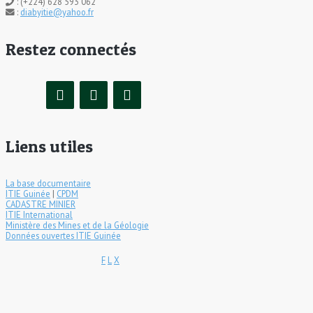
: (+224) 628 593 062
:
diabyitie@yahoo.fr
Restez connectés
Liens utiles
La base documentaire
ITIE Guinée
|
CPDM
CADASTRE MINIER
ITIE International
Ministère des Mines et de la Géologie
Données ouvertes ITIE Guinée
F
L
X