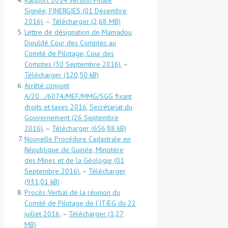
Signée, FINERGIES (01 Décembre
2016).
–
Télécharger
Lettre de désignation de Mamadou
Diouldé Cour des Comptes au
Comité de Pilotage, Cour des
Comptes (30 Septembre 2016).
–
Télécharger
Arrêté conjoint
A/20…/6074/MEF/MMG/SGG fixant
droits et taxes 2016, Secrétariat du
Gouvernement (26 Septembre
2016).
–
Télécharger
Nouvelle Procédure Cadastrale en
République de Guinée, Ministère
des Mines et de la Géologie (01
Septembre 2016).
–
Télécharger
Procès-Verbal de la réunion du
Comité de Pilotage de l’ITIEG du 22
juillet 2016.
–
Télécharger