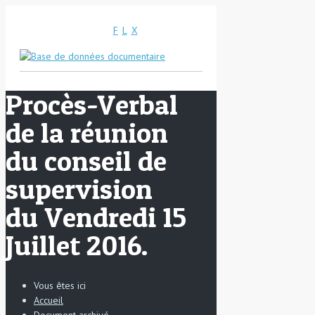
F
L
X
Procès-Verbal
de la réunion
du conseil de
supervision
du Vendredi 15
Juillet 2016.
Vous êtes ici
Accueil
Document archivé