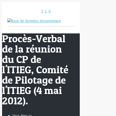
F
L
X
Procès-Verbal
de la réunion
du CP de
l'ITIEG, Comité
de Pilotage de
l'ITIEG (4 mai
2012).
Vous êtes ici