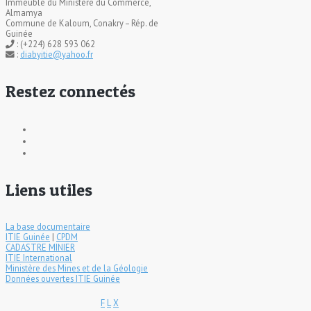
Immeuble du Ministère du Commerce,
Almamya
Commune de Kaloum, Conakry – Rép. de
Guinée
: (+224) 628 593 062
:
diabyitie@yahoo.fr
Restez connectés
Liens utiles
La base documentaire
ITIE Guinée
|
CPDM
CADASTRE MINIER
ITIE International
Ministère des Mines et de la Géologie
Données ouvertes ITIE Guinée
F
L
X