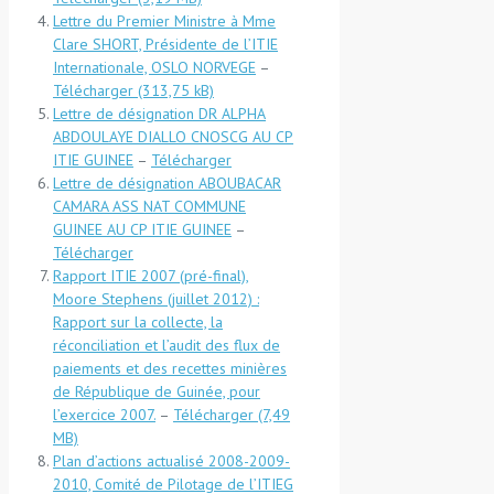
Lettre du Premier Ministre à Mme
Clare SHORT, Présidente de l’ITIE
Internationale, OSLO NORVEGE
–
Télécharger
Lettre de désignation DR ALPHA
ABDOULAYE DIALLO CNOSCG AU CP
ITIE GUINEE
–
Télécharger
Lettre de désignation ABOUBACAR
CAMARA ASS NAT COMMUNE
GUINEE AU CP ITIE GUINEE
–
Télécharger
Rapport ITIE 2007 (pré-final),
Moore Stephens (juillet 2012) :
Rapport sur la collecte, la
réconciliation et l’audit des flux de
paiements et des recettes minières
de République de Guinée, pour
l’exercice 2007.
–
Télécharger
Plan d’actions actualisé 2008-2009-
2010, Comité de Pilotage de l’ITIEG