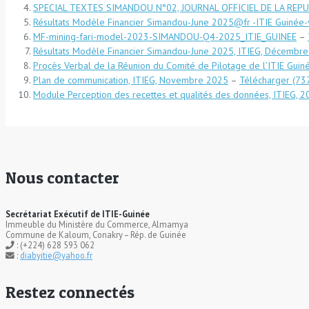
SPECIAL TEXTES SIMANDOU N°02, JOURNAL OFFICIEL DE LA REPU
Résultats Modèle Financier Simandou-June 2025@fr -ITIE Guinée-
MF-mining-fari-model-2023-SIMANDOU-Q4-2025_ITIE_GUINEE
–
Résultats Modèle Financier Simandou-June 2025, ITIEG, Décembr
Procès Verbal de la Réunion du Comité de Pilotage de l’ITIE Gui
Plan de communication, ITIEG, Novembre 2025
–
Télécharger
Module Perception des recettes et qualités des données, ITIEG, 
Nous contacter
Secrétariat Exécutif de ITIE-Guinée
Immeuble du Ministère du Commerce, Almamya
Commune de Kaloum, Conakry – Rép. de Guinée
: (+224) 628 593 062
:
diabyitie@yahoo.fr
Restez connectés