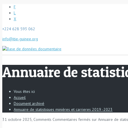
F
L
X
+224 628 593 062
info@itie-guinee.org
Annuaire de statisti
Vous êtes ici
Accueil
Document archivé
Annuaire de statistiques minières et carrieres 2019 -2023
31 octobre 2025, Comments
Commentaires fermés
sur Annuaire de stati