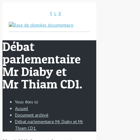
F
L
X
Débat
parlementaire
Mr Diaby et
Mr Thiam CD1.
Vous êtes ici
Accueil
Document archivé
Débat parlementaire Mr Diaby et Mr
Thiam CD1.