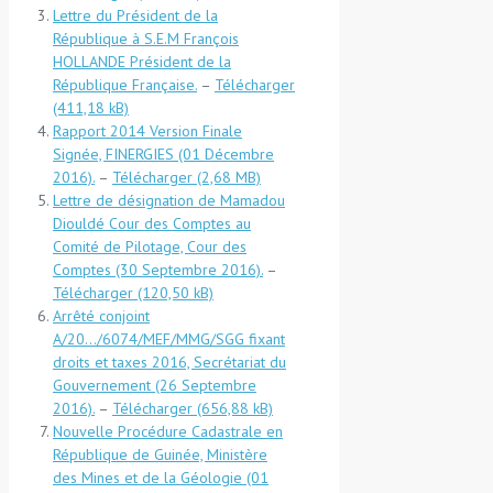
Lettre du Président de la
République à S.E.M François
HOLLANDE Président de la
République Française.
–
Télécharger
Rapport 2014 Version Finale
Signée, FINERGIES (01 Décembre
2016).
–
Télécharger
Lettre de désignation de Mamadou
Diouldé Cour des Comptes au
Comité de Pilotage, Cour des
Comptes (30 Septembre 2016).
–
Télécharger
Arrêté conjoint
A/20…/6074/MEF/MMG/SGG fixant
droits et taxes 2016, Secrétariat du
Gouvernement (26 Septembre
2016).
–
Télécharger
Nouvelle Procédure Cadastrale en
République de Guinée, Ministère
des Mines et de la Géologie (01