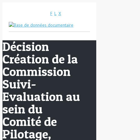
F
L
X
Décision
Création de la
Commission
Suivi-
Evaluation au
sein du
Comité de
Pilotage,