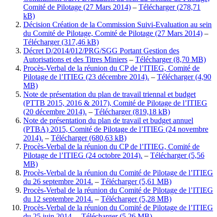
Comité de Pilotage (27 Mars 2014)
–
Télécharger
Décision Création de la Commission Suivi-Evaluation au sein
du Comité de Pilotage, Comité de Pilotage (27 Mars 2014)
–
Télécharger
Décret D/2014/012/PRG/SGG Portant Gestion des
Autorisations et des Titres Miniers
–
Télécharger
Procès-Verbal de la réunion du CP de l’ITIEG, Comité de
Pilotage de l’ITIEG (23 décembre 2014).
–
Télécharger
Note de présentation du plan de travail triennal et budget
(PTTB 2015, 2016 & 2017), Comité de Pilotage de l’ITIEG
(20 décembre 2014).
–
Télécharger
Note de présentation du plan de travail et budget annuel
(PTBA) 2015, Comité de Pilotage de l’ITIEG (24 novembre
2014).
–
Télécharger
Procès-Verbal de la réunion du CP de l’ITIEG, Comité de
Pilotage de l’ITIEG (24 octobre 2014).
–
Télécharger
Procès-Verbal de la réunion du Comité de Pilotage de l’ITIEG
du 26 septembre 2014.
–
Télécharger
Procès-Verbal de la réunion du Comité de Pilotage de l’ITIEG
du 12 septembre 2014.
–
Télécharger
Procès-Verbal de la réunion du Comité de Pilotage de l’ITIEG
du 25 juin 2014.
–
Télécharger