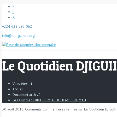
F
L
X
+224 628 593 062
info@itie-guinee.org
Le Quotidien DJIG
Vous êtes ici
Accueil
Document archivé
Le Quotidien DJIGUII FM ABDOULAYE SOUMAH
30 août 2018, Comments
Commentaires fermés
sur Le Quotidien DJIG