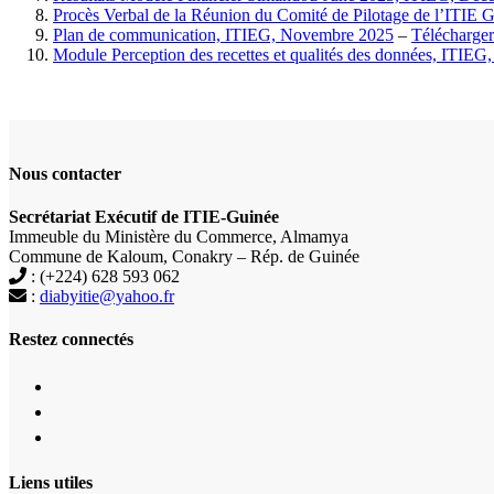
Procès Verbal de la Réunion du Comité de Pilotage de l’ITIE
Plan de communication, ITIEG, Novembre 2025
–
Télécharger
Module Perception des recettes et qualités des données, ITIEG
Nous contacter
Secrétariat Exécutif de ITIE-Guinée
Immeuble du Ministère du Commerce, Almamya
Commune de Kaloum, Conakry – Rép. de Guinée
: (+224) 628 593 062
:
diabyitie@yahoo.fr
Restez connectés
Liens utiles