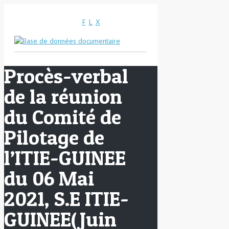
F
L
X
Procès-verbal
de la réunion
du Comité de
Pilotage de
l’ITIE-GUINEE
du 06 Mai
2021, S.E ITIE-
GUINEE(Juin