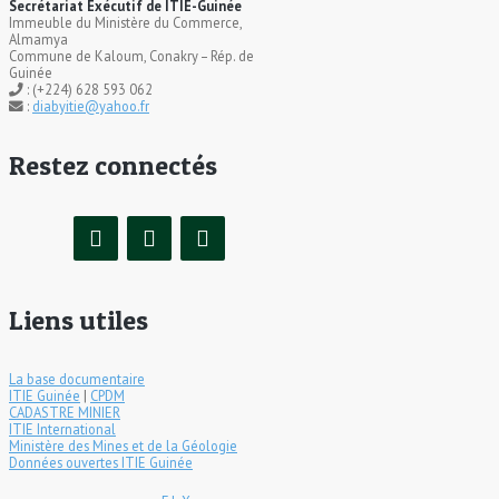
Secrétariat Exécutif de ITIE-Guinée
Immeuble du Ministère du Commerce,
Almamya
Commune de Kaloum, Conakry – Rép. de
Guinée
: (+224) 628 593 062
:
diabyitie@yahoo.fr
Restez connectés
Liens utiles
La base documentaire
ITIE Guinée
|
CPDM
CADASTRE MINIER
ITIE International
Ministère des Mines et de la Géologie
Données ouvertes ITIE Guinée