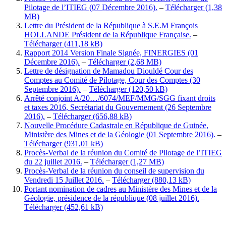
Pilotage de l’ITIEG (07 Décembre 2016).
–
Télécharger
Lettre du Président de la République à S.E.M François
HOLLANDE Président de la République Française.
–
Télécharger
Rapport 2014 Version Finale Signée, FINERGIES (01
Décembre 2016).
–
Télécharger
Lettre de désignation de Mamadou Diouldé Cour des
Comptes au Comité de Pilotage, Cour des Comptes (30
Septembre 2016).
–
Télécharger
Arrêté conjoint A/20…/6074/MEF/MMG/SGG fixant droits
et taxes 2016, Secrétariat du Gouvernement (26 Septembre
2016).
–
Télécharger
Nouvelle Procédure Cadastrale en République de Guinée,
Ministère des Mines et de la Géologie (01 Septembre 2016).
–
Télécharger
Procès-Verbal de la réunion du Comité de Pilotage de l’ITIEG
du 22 juillet 2016.
–
Télécharger
Procès-Verbal de la réunion du conseil de supervision du
Vendredi 15 Juillet 2016.
–
Télécharger
Portant nomination de cadres au Ministère des Mines et de la
Géologie, présidence de la république (08 juillet 2016).
–
Télécharger