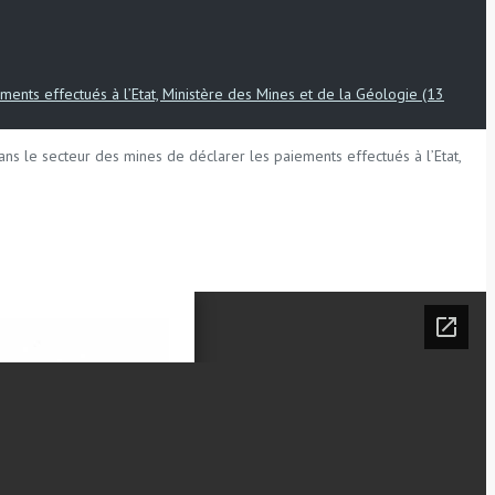
ents effectués à l’Etat, Ministère des Mines et de la Géologie (13
s le secteur des mines de déclarer les paiements effectués à l’Etat,