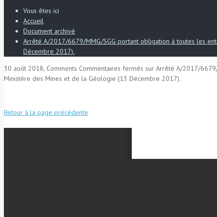
Vous êtes ici
Accueil
Document archivé
Arrêté A/2017/6679/MMG/SGG portant obligation à toutes les entre
Décembre 2017).
30 août 2018, Comments
Commentaires fermés
sur Arrêté A/2017/6679/M
Ministère des Mines et de la Géologie (13 Décembre 2017).
Retour à la page précédente