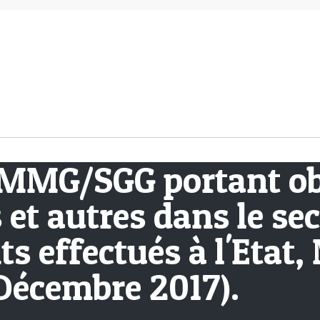
MMG/SGG portant obl
 et autres dans le se
ts effectués à l'Etat
 Décembre 2017).