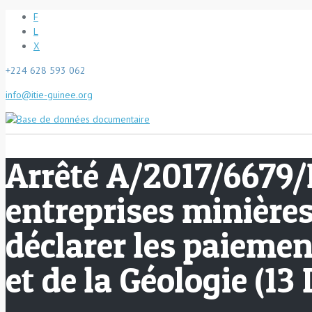
F
L
X
+224 628 593 062
info@itie-guinee.org
Arrêté A/2017/6679/
entreprises minières
déclarer les paiemen
et de la Géologie (13