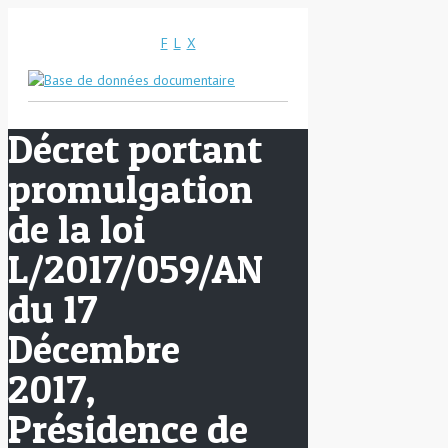
F
L
X
Décret portant
promulgation
de la loi
L/2017/059/AN
du 17
Décembre
2017,
Présidence de