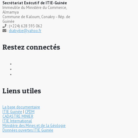
Secrétariat Exécutif de ITIE-Guinée
Immeuble du Ministère du Commerce,
Almamya
Commune de Kaloum, Conakry – Rép. de
Guinée
: (+224) 628 593 062
:
diabyitie@yahoo.fr
Restez connectés
Liens utiles
La base documentaire
ITIE Guinée
|
CPDM
CADASTRE MINIER
ITIE International
Ministère des Mines et de la Géologie
Données ouvertes ITIE Guinée