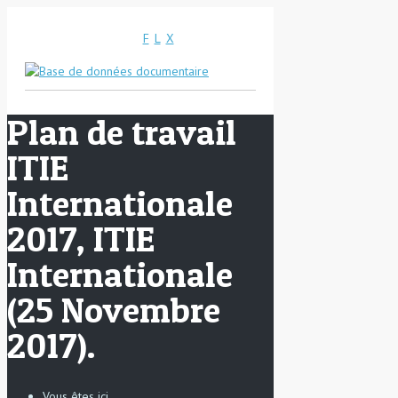
F
L
X
Plan de travail
ITIE
Internationale
2017, ITIE
Internationale
(25 Novembre
2017).
Vous êtes ici