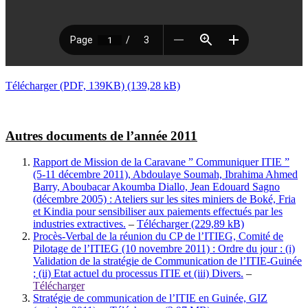
Télécharger (PDF, 139KB)
Autres documents de l’année 2011
Rapport de Mission de la Caravane ” Communiquer ITIE ”
(5-11 décembre 2011), Abdoulaye Soumah, Ibrahima Ahmed
Barry, Aboubacar Akoumba Diallo, Jean Edouard Sagno
(décembre 2005) : Ateliers sur les sites miniers de Boké, Fria
et Kindia pour sensibiliser aux paiements effectués par les
industries extractives.
–
Télécharger
Procès-Verbal de la réunion du CP de l’ITIEG, Comité de
Pilotage de l’ITIEG (10 novembre 2011) : Ordre du jour : (i)
Validation de la stratégie de Communication de l’ITIE-Guinée
; (ii) Etat actuel du processus ITIE et (iii) Divers.
–
Télécharger
Stratégie de communication de l’ITIE en Guinée, GIZ