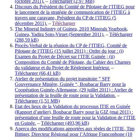
(octobre 2011).
–
Télécharger
Discours du Président du Comité de Pilotage de l’ITIEG pour
le lancement de la stratégie de communication de l’ITIEG à
travers une caravane, Président du CP de l’ITIEG (5
décembre 2011).
–
Télécharger
The Mineral Industry of Guinea, 2010 Minerals Yearbook,
Guinea, Yadira Soto-Viruet (September 2011).
–
Télécharger
Procès-Verbal de la réunion du CP de l’ITIEG, Comité de
Pilotage de l’ITIEG (15 juillet 2011) : Ordre du jour : (i)
Examen du Projet de Décret sur l’ITIE Guinée ; (ii)
Composition du Comité de Pilotage, du Cahier des Charges
du validateur et du Projet de Règlement Intérieur.
–
Télécharger
Atelier de présentation du projet transitoire ” SFF
Gouvernance Minière, Guinée “, Boubacar Barry pour la
Coopération Guinée-Allemagne, (29 juillet 2011) : Atelier de
présentation de la feuille de route pour la Validation.
–
Télécharger
Etat des lieux de la Validation du processus ITIE en Guinée
(Rapport d’atelier), Boubacar Barry pour la GIZ (mai 2011) :
présentation d’une feuille de route pour la Validation de l’ITIE
en Guinée.
–
Télécharger
Aperçu des modifications apportées aux règles de l’ITIE, Tim
Bittiger, Directeur Régional pour l’Afrique Francophone (10