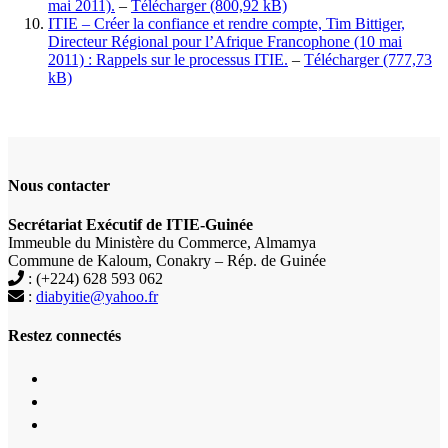
mai 2011).
–
Télécharger
ITIE – Créer la confiance et rendre compte, Tim Bittiger,
Directeur Régional pour l’Afrique Francophone (10 mai
2011) : Rappels sur le processus ITIE.
–
Télécharger
Nous contacter
Secrétariat Exécutif de ITIE-Guinée
Immeuble du Ministère du Commerce, Almamya
Commune de Kaloum, Conakry – Rép. de Guinée
: (+224) 628 593 062
:
diabyitie@yahoo.fr
Restez connectés