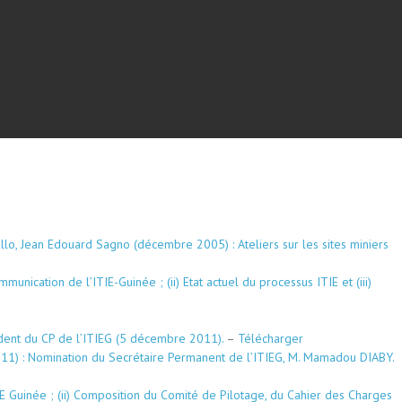
, Jean Edouard Sagno (décembre 2005) : Ateliers sur les sites miniers
nication de l’ITIE-Guinée ; (ii) Etat actuel du processus ITIE et (iii)
ident du CP de l’ITIEG (5 décembre 2011).
–
Télécharger
11) : Nomination du Secrétaire Permanent de l’ITIEG, M. Mamadou DIABY.
TIE Guinée ; (ii) Composition du Comité de Pilotage, du Cahier des Charges