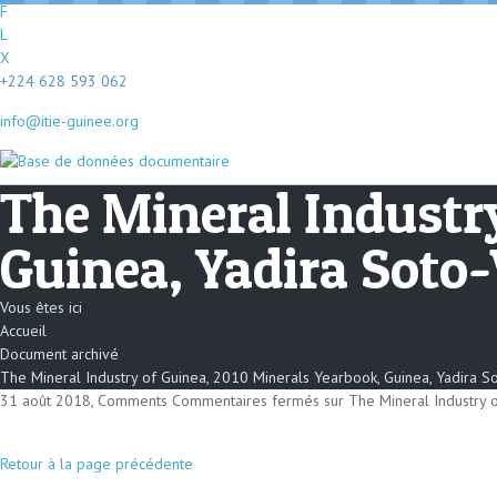
F
L
X
+224 628 593 062
info@itie-guinee.org
The Mineral Industr
Guinea, Yadira Soto-
Vous êtes ici
Accueil
Document archivé
The Mineral Industry of Guinea, 2010 Minerals Yearbook, Guinea, Yadira S
31 août 2018, Comments
Commentaires fermés
sur The Mineral Industry 
Retour à la page précédente