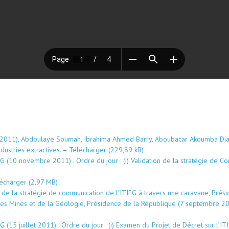
2011), Abdoulaye Soumah, Ibrahima Ahmed Barry, Aboubacar Akoumba Diallo
dustries extractives.
–
Télécharger
(10 novembre 2011) : Ordre du jour : (i) Validation de la stratégie de Commu
écharger
 de la stratégie de communication de l’ITIEG à travers une caravane, Prés
s Mines et de la Géologie, Présidence de la République (7 septembre 20
 (15 juillet 2011) : Ordre du jour : (i) Examen du Projet de Décret sur l’I