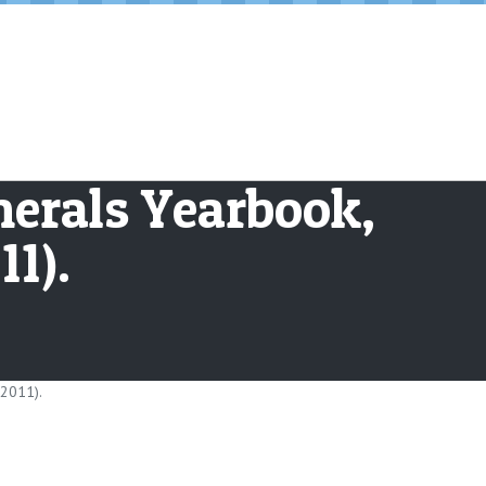
nerals Yearbook,
1).
 2011).