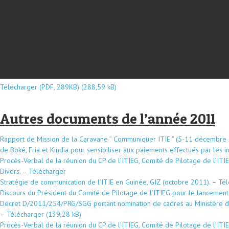
Télécharger (PDF, 289KB)
Autres documents de l’année 2011
Rapport de Mission de la Caravane ” Communiquer ITIE ” (5-11 décembre 
de Boké, Fria et Kindia pour sensibiliser aux paiements effectués par les in
Procès-Verbal de la réunion du CP de l’ITIEG, Comité de Pilotage de l’ITIEG 
Divers.
–
Télécharger
Stratégie de communication de l’ITIE en Guinée, GIZ (octobre 2011).
–
Tél
Discours du Président du Comité de Pilotage de l’ITIEG pour le lancement
Décret D/2011/254/PRG/SGG portant nomination de cadres au Ministère de
–
Télécharger
Procès-Verbal de la réunion du CP de l’ITIEG, Comité de Pilotage de l’ITIEG