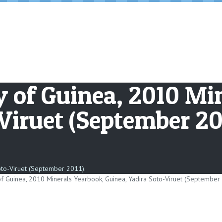
y of Guinea, 2010 Mi
Viruet (September 201
oto-Viruet (September 2011).
of Guinea, 2010 Minerals Yearbook, Guinea, Yadira Soto-Viruet (September