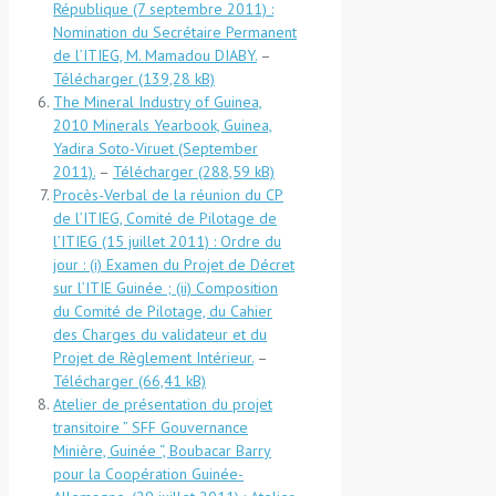
République (7 septembre 2011) :
Nomination du Secrétaire Permanent
de l’ITIEG, M. Mamadou DIABY.
–
Télécharger
The Mineral Industry of Guinea,
2010 Minerals Yearbook, Guinea,
Yadira Soto-Viruet (September
2011).
–
Télécharger
Procès-Verbal de la réunion du CP
de l’ITIEG, Comité de Pilotage de
l’ITIEG (15 juillet 2011) : Ordre du
jour : (i) Examen du Projet de Décret
sur l’ITIE Guinée ; (ii) Composition
du Comité de Pilotage, du Cahier
des Charges du validateur et du
Projet de Règlement Intérieur.
–
Télécharger
Atelier de présentation du projet
transitoire ” SFF Gouvernance
Minière, Guinée “, Boubacar Barry
pour la Coopération Guinée-