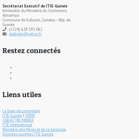
Secrétariat Exécutif de ITIE-Guinée
Immeuble du Ministère du Commerce,
Almamya
Commune de Kaloum, Conakry – Rép. de
Guinée
: (+224) 628 593 062
:
diabyitie@yahoo.fr
Restez connectés
Liens utiles
La base documentaire
ITIE Guinée
|
CPDM
CADASTRE MINIER
ITIE International
Ministère des Mines et de la Géologie
Données ouvertes ITIE Guinée