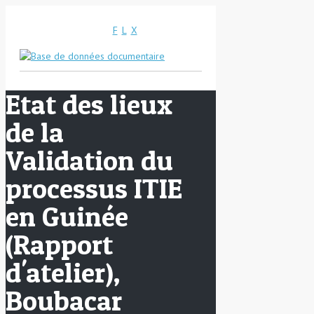
F
L
X
Etat des lieux
de la
Validation du
processus ITIE
en Guinée
(Rapport
d'atelier),
Boubacar