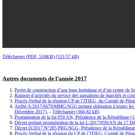
Télécharger (PDF, 534KB)
Autres documents de l’année 2017
Projet de construction d’une base logistique et d’un centre de
Rapport d’activités du service des passations de marchés et 
Procès-Verbal de la réunion CP de l’ITIEG, du Comité de Pilo
Arrêté A/2017/6679/MMG/SGG portant obligation à toutes les entr
Décembre 2017).
–
Télécharger
Promulgation de la loi 059 AN, Présidence de la République (
Décret portant promulgation de la loi L/2017/059/AN du 17 D
Décret D/2017 N°285 PRG/SGG, Présidence de la République
Procès-Verbal de la réunion du CP de l’ITIEG, Comité de Pilo