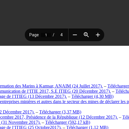
 formation des Marins à Kamsar, ANAIM (24 Juillet 2017).
–
Télécharger
communication de l’ITIE 2017, S.E ITIEG (20 Décembre 2017).
–
Téléch
tage de l’ITIEG (13 Décembre 2017).
–
Télécharger
eprises minières et autres dans le secteur des mines de déclarer les pa
12 Décembre 2017).
–
Télécharger
écembre 2017, Présidence de la République (12 Décembre 2017).
–
Tél
 (31 Novembre 2017).
–
Télécharger
tage de l’ITIEG (25 Octobre2017).
–
Télécharger