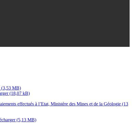
arger
iements effectués à l’Etat, Ministère des Mines et de la Géologie (13
écharger