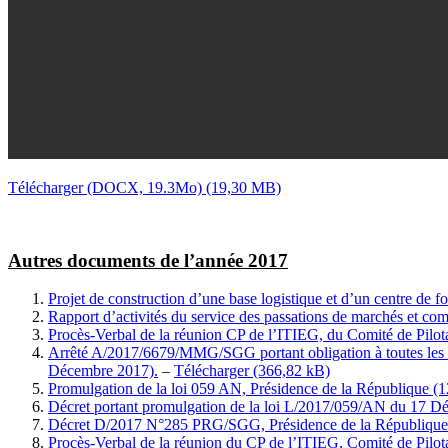
Télécharger (DOCX, 19.3Mo)
Autres documents de l’année 2017
Projet de construction d’une base logistique et d’un centre de
Rapport d’activités du service des passations de marchés et 
Procès-Verbal de la réunion CP de l’ITIEG, du Comité de Pilo
Arrêté A/2017/6679/MMG/SGG portant obligation à toutes les entr
Décembre 2017).
–
Télécharger
Promulgation de la loi 059 AN, Présidence de la République (
Décret portant promulgation de la loi L/2017/059/AN du 17 D
Décret D/2017 N°285 PRG/SGG, Présidence de la République
Procès-Verbal de la réunion du CP de l’ITIEG, Comité de Pilo