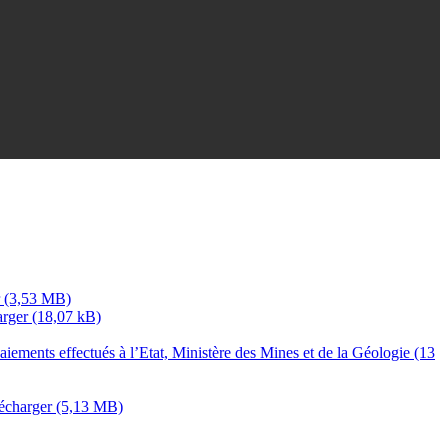
arger
iements effectués à l’Etat, Ministère des Mines et de la Géologie (13
écharger