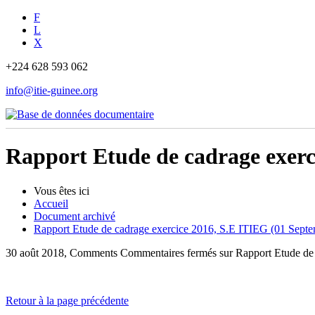
F
L
X
+224 628 593 062
info@itie-guinee.org
Rapport Etude de cadrage exerc
Vous êtes ici
Accueil
Document archivé
Rapport Etude de cadrage exercice 2016, S.E ITIEG (01 Septe
30 août 2018, Comments
Commentaires fermés
sur Rapport Etude de
Retour à la page précédente