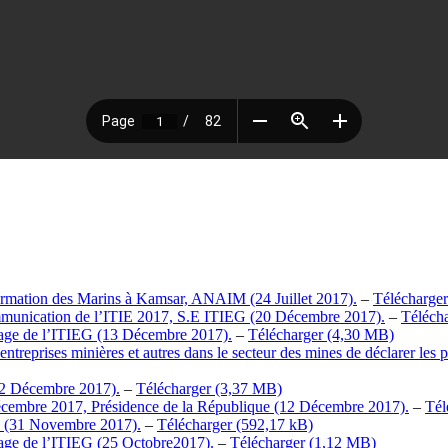
 formation des Marins à Kamsar, ANAIM (24 Juillet 2017).
–
Télécharger
communication de l’ITIE 2017, S.E ITIEG (20 Décembre 2017).
–
Téléch
tage de l’ITIEG (13 Décembre 2017).
–
Télécharger
eprises minières et autres dans le secteur des mines de déclarer les pa
12 Décembre 2017).
–
Télécharger
écembre 2017, Présidence de la République (12 Décembre 2017).
–
Tél
 (31 Novembre 2017).
–
Télécharger
tage de l’ITIEG (25 Octobre2017).
–
Télécharger